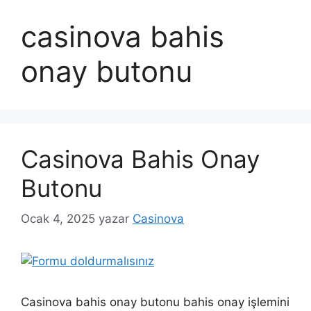
casinova bahis
onay butonu
Casinova Bahis Onay
Butonu
Ocak 4, 2025
yazar
Casinova
Casinova bahis onay butonu bahis onay işlemini