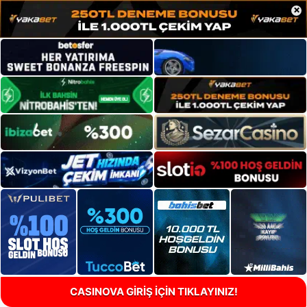
×
CASINOVA GİRİŞ İÇİN TIKLAYINIZ!