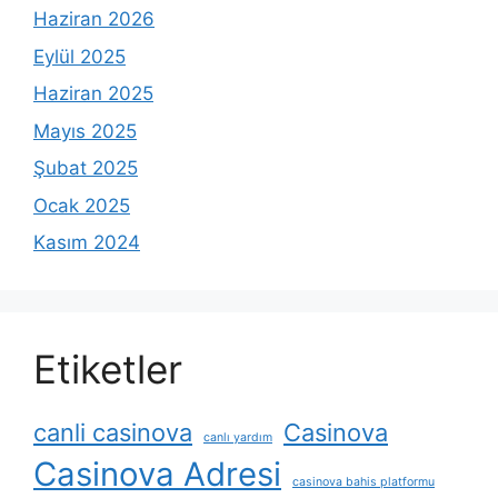
Haziran 2026
Eylül 2025
Haziran 2025
Mayıs 2025
Şubat 2025
Ocak 2025
Kasım 2024
Etiketler
canli casinova
Casinova
canlı yardım
Casinova Adresi
casinova bahis platformu