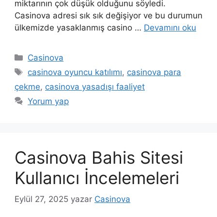
miktarının çok düşük olduğunu söyledi.
Casinova adresi sık sık değişiyor ve bu durumun
ülkemizde yasaklanmış casino …
Devamını oku
Kategoriler
Casinova
Etiketler
casinova oyuncu katılımı
,
casinova para
çekme
,
casinova yasadışı faaliyet
Yorum yap
Casinova Bahis Sitesi
Kullanıcı İncelemeleri
Eylül 27, 2025
yazar
Casinova