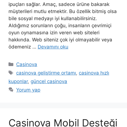
ipuçları sağlar. Amaç, sadece ürüne bakarak
müşterileri mutlu etmektir. Bu özellik bitmiş olsa
bile sosyal medyayı iyi kullanabilirsiniz.
Aldığımız sorunların çoğu, insanların çevrimiçi
oyun oynamasına izin veren web siteleri
hakkında. Web siteniz çok iyi olmayabilir veya
ödemeniz …
Devamını oku
Kategoriler
Casinova
Etiketler
casinova geliştirme ortamı
,
casinova hızlı
kuponlar
,
güncel casinova
Yorum yap
Casinova Mobil Desteği