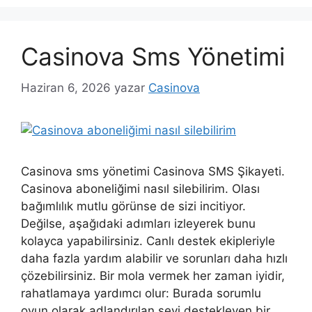
Casinova Sms Yönetimi
Haziran 6, 2026
yazar
Casinova
Casinova sms yönetimi Casinova SMS Şikayeti.
Casinova aboneliğimi nasıl silebilirim. Olası
bağımlılık mutlu görünse de sizi incitiyor.
Değilse, aşağıdaki adımları izleyerek bunu
kolayca yapabilirsiniz. Canlı destek ekipleriyle
daha fazla yardım alabilir ve sorunları daha hızlı
çözebilirsiniz. Bir mola vermek her zaman iyidir,
rahatlamaya yardımcı olur: Burada sorumlu
oyun olarak adlandırılan şeyi destekleyen bir