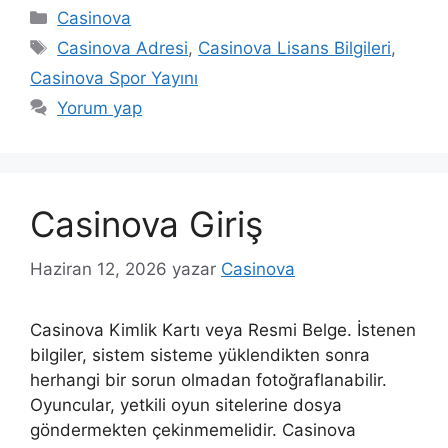
Kategoriler
Casinova
Etiketler
Casinova Adresi
,
Casinova Lisans Bilgileri
,
Casinova Spor Yayını
Yorum yap
Casinova Giriş
Haziran 12, 2026
yazar
Casinova
Casinova Kimlik Kartı veya Resmi Belge. İstenen
bilgiler, sistem sisteme yüklendikten sonra
herhangi bir sorun olmadan fotoğraflanabilir.
Oyuncular, yetkili oyun sitelerine dosya
göndermekten çekinmemelidir. Casinova