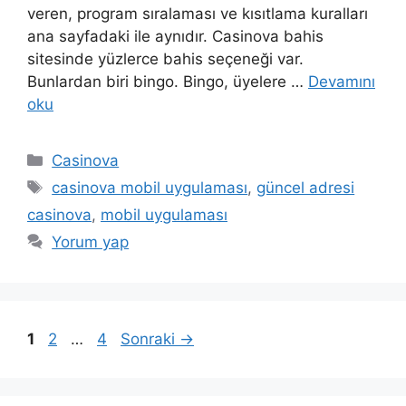
veren, program sıralaması ve kısıtlama kuralları
ana sayfadaki ile aynıdır. Casinova bahis
sitesinde yüzlerce bahis seçeneği var.
Bunlardan biri bingo. Bingo, üyelere …
Devamını
oku
Kategoriler
Casinova
Etiketler
casinova mobil uygulaması
,
güncel adresi
casinova
,
mobil uygulaması
Yorum yap
Sayfa
Sayfa
Sayfa
1
2
…
4
Sonraki
→