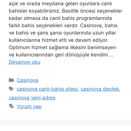
açık ve orada meydana gelen oyunlara canlı
bahisler koyabilirsiniz. Basitlik öncesi seçenekler
kadar olmasa da canlı bahis programlarında
farklı bahis seçenekleri vardır. Casinova, bahis
ve bahis ve şans şansı oyunlarında uzun yıllar
kullanıcılarına hizmet etti ve devam ediyor.
Optimum hizmet sağlama ilkesini benimseyen
ve kullanıcılarından geri dönüşüyle kendini …
Devamını oku
Kategoriler
Casinova
Etiketler
casinova canlı bahis sitesi
,
casinova destek
,
casinova yeni adres
Yorum yap