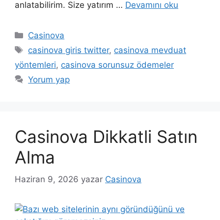
anlatabilirim. Size yatırım …
Devamını oku
Kategoriler
Casinova
Etiketler
casinova giris twitter
,
casinova mevduat
yöntemleri
,
casinova sorunsuz ödemeler
Yorum yap
Casinova Dikkatli Satın
Alma
Haziran 9, 2026
yazar
Casinova