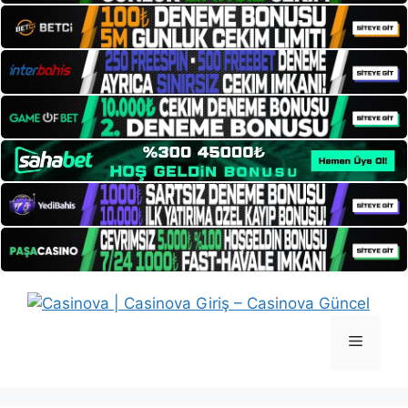
İçeriğe
atla
Menü