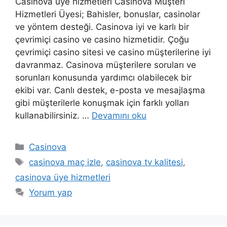
Casinova üye hizmetleri Casinova Müşteri
Hizmetleri Üyesi; Bahisler, bonuslar, casinolar
ve yöntem desteği. Casinova iyi ve karlı bir
çevrimiçi casino ve casino hizmetidir. Çoğu
çevrimiçi casino sitesi ve casino müşterilerine iyi
davranmaz. Casinova müşterilere soruları ve
sorunları konusunda yardımcı olabilecek bir
ekibi var. Canlı destek, e-posta ve mesajlaşma
gibi müşterilerle konuşmak için farklı yolları
kullanabilirsiniz. …
Devamını oku
Kategoriler
Casinova
Etiketler
casinova maç izle
,
casinova tv kalitesi
,
casinova üye hizmetleri
Yorum yap