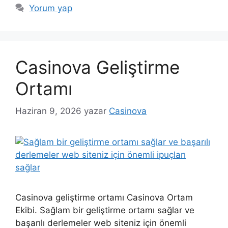
Yorum yap
Casinova Geliştirme
Ortamı
Haziran 9, 2026
yazar
Casinova
Casinova geliştirme ortamı Casinova Ortam
Ekibi. Sağlam bir geliştirme ortamı sağlar ve
başarılı derlemeler web siteniz için önemli