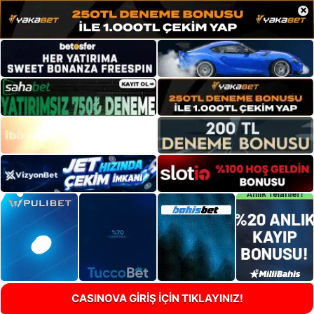
×
CASINOVA GİRİŞ İÇİN TIKLAYINIZ!