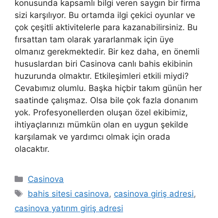
konusunda kapsamlı bilgi veren saygın bir firma
sizi karşılıyor. Bu ortamda ilgi çekici oyunlar ve
çok çeşitli aktivitelerle para kazanabilirsiniz. Bu
fırsattan tam olarak yararlanmak için üye
olmanız gerekmektedir. Bir kez daha, en önemli
hususlardan biri Casinova canlı bahis ekibinin
huzurunda olmaktır. Etkileşimleri etkili miydi?
Cevabımız olumlu. Başka hiçbir takım günün her
saatinde çalışmaz. Olsa bile çok fazla donanım
yok. Profesyonellerden oluşan özel ekibimiz,
ihtiyaçlarınızı mümkün olan en uygun şekilde
karşılamak ve yardımcı olmak için orada
olacaktır.
Kategoriler
Casinova
Etiketler
bahis sitesi casinova
,
casinova giriş adresi
,
casinova yatırım giriş adresi