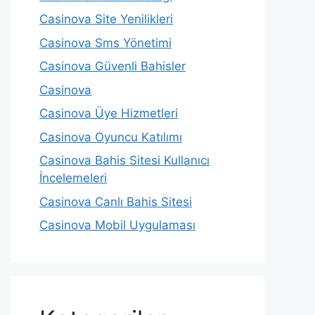
Casinova Site Yenilikleri
Casinova Sms Yönetimi
Casinova Güvenli Bahisler
Casinova
Casinova Üye Hizmetleri
Casinova Oyuncu Katılımı
Casinova Bahis Sitesi Kullanıcı
İncelemeleri
Casinova Canlı Bahis Sitesi
Casinova Mobil Uygulaması