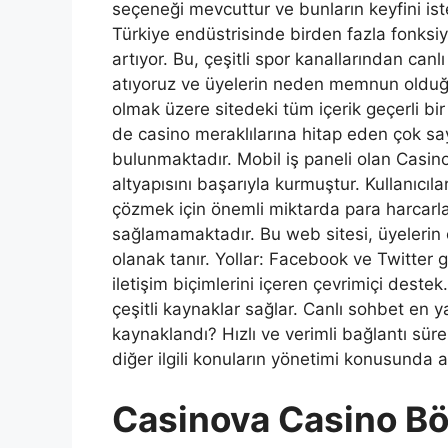
seçeneği mevcuttur ve bunların keyfini is
Türkiye endüstrisinde birden fazla fonksiy
artıyor. Bu, çeşitli spor kanallarından can
atıyoruz ve üyelerin neden memnun olduğu
olmak üzere sitedeki tüm içerik geçerli b
de casino meraklılarına hitap eden çok sayı
bulunmaktadır. Mobil iş paneli olan Casinov
altyapısını başarıyla kurmuştur. Kullanıcıla
çözmek için önemli miktarda para harcarl
sağlamamaktadır. Bu web sitesi, üyelerin ç
olanak tanır. Yollar: Facebook ve Twitter g
iletişim biçimlerini içeren çevrimiçi destek
çeşitli kaynaklar sağlar. Canlı sohbet en ya
kaynaklandı? Hızlı ve verimli bağlantı sür
diğer ilgili konuların yönetimi konusunda 
Casinova Casino B