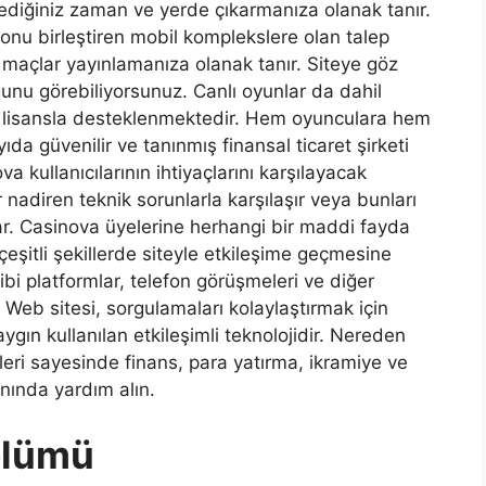
tediğiniz zaman ve yerde çıkarmanıza olanak tanır.
onu birleştiren mobil komplekslere olan talep
lı maçlar yayınlamanıza olanak tanır. Siteye göz
nu görebiliyorsunuz. Canlı oyunlar da dahil
ir lisansla desteklenmektedir. Hem oyunculara hem
da güvenilir ve tanınmış finansal ticaret şirketi
a kullanıcılarının ihtiyaçlarını karşılayacak
r nadiren teknik sorunlarla karşılaşır veya bunları
ar. Casinova üyelerine herhangi bir maddi fayda
eşitli şekillerde siteyle etkileşime geçmesine
ibi platformlar, telefon görüşmeleri ve diğer
. Web sitesi, sorgulamaları kolaylaştırmak için
ygın kullanılan etkileşimli teknolojidir. Nereden
eleri sayesinde finans, para yatırma, ikramiye ve
anında yardım alın.
ölümü