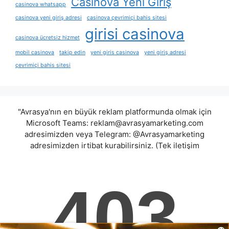
Casinova Yeni Giriş
casinova whatsapp
casinova yeni giriş adresi
casinova çevrimiçi bahis sitesi
girisi casinova
casinova ücretsiz hizmet
mobil casinova
takip edin
yeni giris casinova
yeni giriş adresi
çevrimiçi bahis sitesi
"Avrasya'nın en büyük reklam platformunda olmak için
Microsoft Teams:
reklam@avrasyamarketing.com
adresimizden veya Telegram: @Avrasyamarketing
adresimizden irtibat kurabilirsiniz. (Tek iletişim
adreslerimiz teams / telegram ve mail adresimizdir.
Harici hiçbir iletişim adresimiz bulunmamaktadır.
Lütfen itibar etmeyiniz.) Türkiye yasalarına göre 7258
sayılı kanun uyarınca yasa dışı bahis oynamanın
cezaları mevcuttur. Şu an bulunduğunuz site hiç bir
şekilde illegal bahis oyunları oynatmıyor ve oynamaya
aracı olmuyordur.
favoribahis
|
voredbet
|
jojova
|