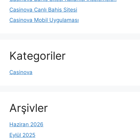
Casinova Canlı Bahis Sitesi
Casinova Mobil Uygulaması
Kategoriler
Casinova
Arşivler
Haziran 2026
Eylül 2025