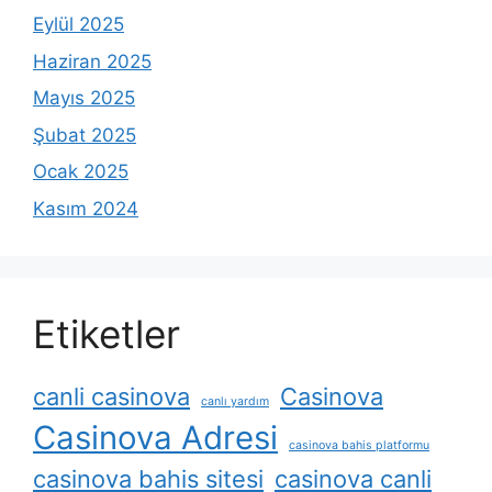
Eylül 2025
Haziran 2025
Mayıs 2025
Şubat 2025
Ocak 2025
Kasım 2024
Etiketler
canli casinova
Casinova
canlı yardım
Casinova Adresi
casinova bahis platformu
casinova bahis sitesi
casinova canli