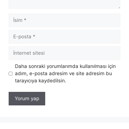
İsim
E-
posta
İnternet
sitesi
Daha sonraki yorumlarımda kullanılması için
adım, e-posta adresim ve site adresim bu
tarayıcıya kaydedilsin.