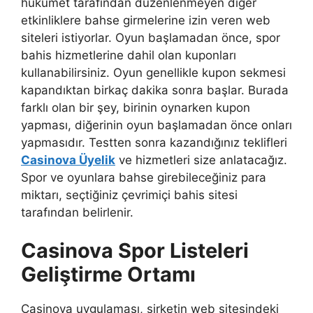
hükümet tarafından düzenlenmeyen diğer
etkinliklere bahse girmelerine izin veren web
siteleri istiyorlar. Oyun başlamadan önce, spor
bahis hizmetlerine dahil olan kuponları
kullanabilirsiniz. Oyun genellikle kupon sekmesi
kapandıktan birkaç dakika sonra başlar. Burada
farklı olan bir şey, birinin oynarken kupon
yapması, diğerinin oyun başlamadan önce onları
yapmasıdır. Testten sonra kazandığınız teklifleri
Casinova Üyelik
ve hizmetleri size anlatacağız.
Spor ve oyunlara bahse girebileceğiniz para
miktarı, seçtiğiniz çevrimiçi bahis sitesi
tarafından belirlenir.
Casinova Spor Listeleri
Geliştirme Ortamı
Casinova uygulaması, şirketin web sitesindeki