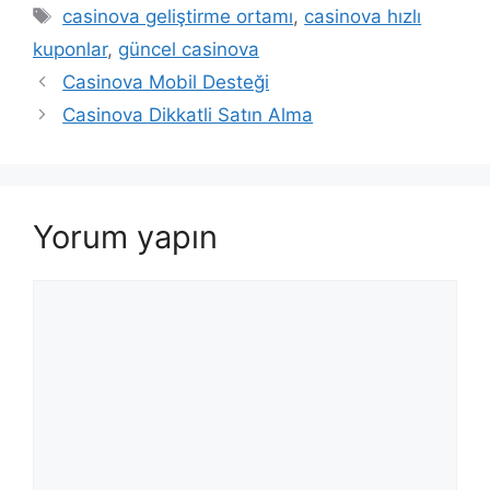
Etiketler
casinova geliştirme ortamı
,
casinova hızlı
kuponlar
,
güncel casinova
Casinova Mobil Desteği
Casinova Dikkatli Satın Alma
Yorum yapın
Yorum