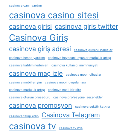
casinova canlı yardım
casinova casino sitesi
casinova girisi
casinova giris twitter
Casinova Giriş
casinova giriş adresi
casinova güvenli bahisler
casinova hesap yardımı
casinova heyecanlı oyunlar mutluluk artışı
casinova katılım nedenleri
casinova kullanıcı memnuniyeti
casinova maç izle
casinova mobil cihazlar
casinova mobil erişim
casinova mobil uygulaması
casinova mutluluk artışı
casinova nasil bir site
casinova oturum prosedürü
casinova profesyonel seçenekler
casinova promosyon
casinova sektör katkısı
Casinova Telegram
casinova takip edin
casinova tv
casinova tv izle