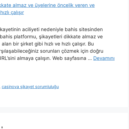
ayetinin aciliyeti nedeniyle bahis sitesinden
 bahis platformu, şikayetleri dikkate almaz ve
lan bir şirket gibi hızlı ve hızlı çalışır. Bu
rşılaşabileceğiniz sorunları çözmek için doğru
URL’sini almaya çalışın. Web sayfasına …
Devamını
,
casinova şikayet sorumluluğu