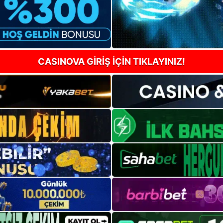
CASINOVA GİRİŞ İÇİN TIKLAYINIZ!