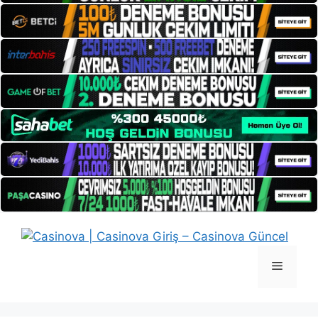
İçeriğe
atla
Menü