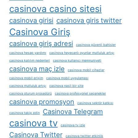
casinova casino sitesi
casinova girisi
casinova giris twitter
Casinova Giriş
casinova giriş adresi
casinova güvenli bahisler
casinova hesap yardımı
casinova heyecanlı oyunlar mutluluk artışı
casinova katılım nedenleri
casinova kullanıcı memnuniyeti
casinova maç izle
casinova mobil cihazlar
casinova mobil erişim
casinova mobil uygulaması
casinova mutluluk artışı
casinova nasil bir site
casinova oturum prosedürü
casinova profesyonel seçenekler
casinova promosyon
casinova sektör katkısı
Casinova Telegram
casinova takip edin
casinova tv
casinova tv izle
Casinova Twitter
casinova twitter etkinlik