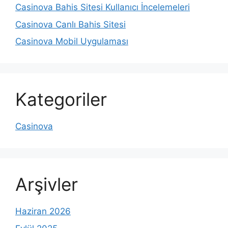
Casinova Bahis Sitesi Kullanıcı İncelemeleri
Casinova Canlı Bahis Sitesi
Casinova Mobil Uygulaması
Kategoriler
Casinova
Arşivler
Haziran 2026