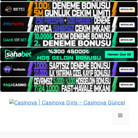
İçeriğe
atla
Menü