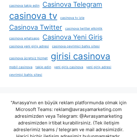
Casinova Telegram
casinova takip edin
casinova tv
casinova tv izle
Casinova Twitter
casinova twitter etkinlik
Casinova Yeni Giriş
casinova whatsapp
casinova yeni giriş adresi
casinova çevrimiçi bahis sitesi
girisi casinova
casinova ücretsiz hizmet
mobil casinova
takip edin
yeni giris casinova
yeni giriş adresi
çevrimiçi bahis sitesi
"Avrasya'nın en büyük reklam platformunda olmak için
Microsoft Teams:
reklam@avrasyamarketing.com
adresimizden veya Telegram: @Avrasyamarketing
adresimizden irtibat kurabilirsiniz. (Tek iletişim
adreslerimiz teams / telegram ve mail adresimizdir.
Harici hiçbir iletişim adresimiz bulunmamaktadır.