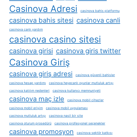
Casinova Adresi
casinova bahis platformu
casinova bahis sitesi
casinova canli
casinova canlı yardım
casinova casino sitesi
casinova girisi
casinova giris twitter
Casinova Giriş
casinova giriş adresi
casinova güvenli bahisler
casinova hesap yardımı
casinova heyecanlı oyunlar mutluluk artışı
casinova katılım nedenleri
casinova kullanıcı memnuniyeti
casinova maç izle
casinova mobil cihazlar
casinova mobil erişim
casinova mobil uygulaması
casinova mutluluk artışı
casinova nasil bir site
casinova oturum prosedürü
casinova profesyonel seçenekler
casinova promosyon
casinova sektör katkısı