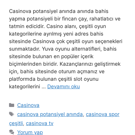
Casinova potansiyel anında anında bahis
yapma potansiyeli bir fincan çay, rahatlatıcı ve
tatmin edicidir. Casino alanı, çeşitli oyun
kategorilerine ayrılmış yeni adres bahis
sitesinde Casinova çok çeşitli oyun seçenekleri
sunmaktadır. Yuva oyunu alternatifleri, bahis
sitesinde bulunan en popüler içerik
biçimlerinden biridir. Kazançlarınızı geliştirmek
için, bahis sitesinde oturum açmanız ve
platformda bulunan çeşitli slot oyunu
kategorilerini …
Devamını oku
Kategoriler
Casinova
Etiketler
casinova potansiyel anında
,
casinova spor
çeşitli
,
casinova tv
Yorum yap