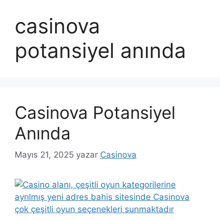
casinova
potansiyel anında
Casinova Potansiyel
Anında
Mayıs 21, 2025
yazar
Casinova