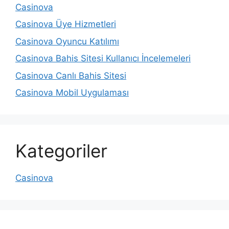
Casinova
Casinova Üye Hizmetleri
Casinova Oyuncu Katılımı
Casinova Bahis Sitesi Kullanıcı İncelemeleri
Casinova Canlı Bahis Sitesi
Casinova Mobil Uygulaması
Kategoriler
Casinova