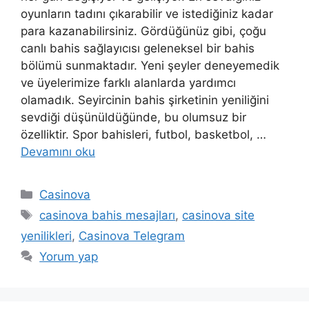
oyunların tadını çıkarabilir ve istediğiniz kadar
para kazanabilirsiniz. Gördüğünüz gibi, çoğu
canlı bahis sağlayıcısı geleneksel bir bahis
bölümü sunmaktadır. Yeni şeyler deneyemedik
ve üyelerimize farklı alanlarda yardımcı
olamadık. Seyircinin bahis şirketinin yeniliğini
sevdiği düşünüldüğünde, bu olumsuz bir
özelliktir. Spor bahisleri, futbol, basketbol, …
Devamını oku
Kategoriler
Casinova
Etiketler
casinova bahis mesajları
,
casinova site
yenilikleri
,
Casinova Telegram
Yorum yap