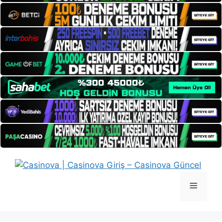
İçeriğe
atla
Menü