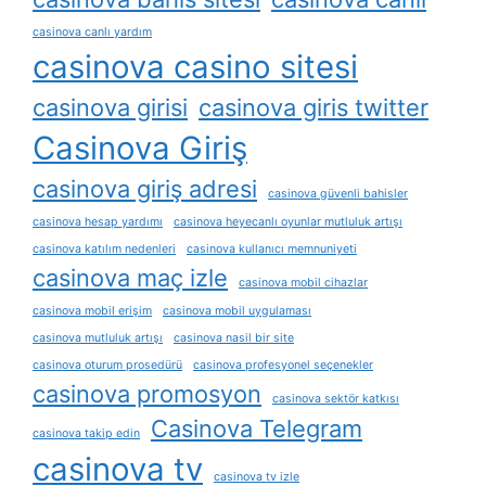
casinova canlı yardım
casinova casino sitesi
casinova girisi
casinova giris twitter
Casinova Giriş
casinova giriş adresi
casinova güvenli bahisler
casinova hesap yardımı
casinova heyecanlı oyunlar mutluluk artışı
casinova katılım nedenleri
casinova kullanıcı memnuniyeti
casinova maç izle
casinova mobil cihazlar
casinova mobil erişim
casinova mobil uygulaması
casinova mutluluk artışı
casinova nasil bir site
casinova oturum prosedürü
casinova profesyonel seçenekler
casinova promosyon
casinova sektör katkısı
Casinova Telegram
casinova takip edin
casinova tv
casinova tv izle