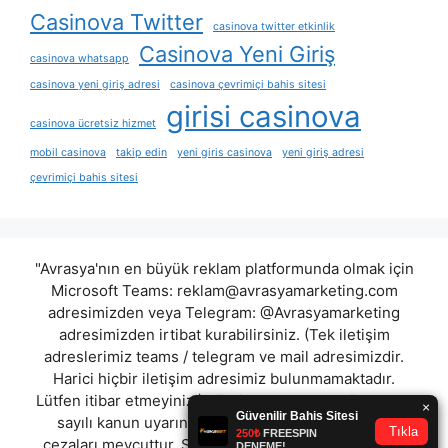
Casinova Twitter
casinova twitter etkinlik
Casinova Yeni Giriş
casinova whatsapp
casinova yeni giriş adresi
casinova çevrimiçi bahis sitesi
girisi casinova
casinova ücretsiz hizmet
mobil casinova
takip edin
yeni giris casinova
yeni giriş adresi
çevrimiçi bahis sitesi
"Avrasya'nın en büyük reklam platformunda olmak için
Microsoft Teams:
reklam@avrasyamarketing.com
adresimizden veya Telegram: @Avrasyamarketing
adresimizden irtibat kurabilirsiniz. (Tek iletişim
adreslerimiz teams / telegram ve mail adresimizdir.
Harici hiçbir iletişim adresimiz bulunmamaktadır.
Lütfen itibar etmeyiniz.) Türkiye yasalarına göre 7258
sayılı kanun uyarınca yasa dışı bahis oynamanın
cezaları mevcuttur. Şu an bulunduğunuz site hiç bir