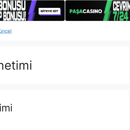
netimi
imi