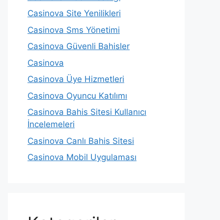
Casinova Site Yenilikleri
Casinova Sms Yönetimi
Casinova Güvenli Bahisler
Casinova
Casinova Üye Hizmetleri
Casinova Oyuncu Katılımı
Casinova Bahis Sitesi Kullanıcı
İncelemeleri
Casinova Canlı Bahis Sitesi
Casinova Mobil Uygulaması