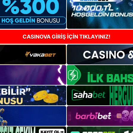
CASINOVA GİRİŞ İÇİN TIKLAYINIZ!