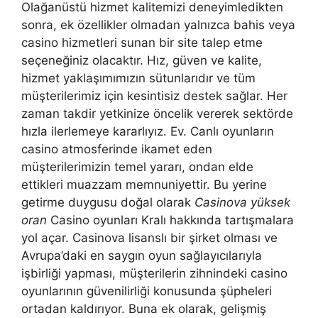
Olağanüstü hizmet kalitemizi deneyimledikten
sonra, ek özellikler olmadan yalnızca bahis veya
casino hizmetleri sunan bir site talep etme
seçeneğiniz olacaktır. Hız, güven ve kalite,
hizmet yaklaşımımızın sütunlarıdır ve tüm
müşterilerimiz için kesintisiz destek sağlar. Her
zaman takdir yetkinize öncelik vererek sektörde
hızla ilerlemeye kararlıyız. Ev. Canlı oyunların
casino atmosferinde ikamet eden
müşterilerimizin temel yararı, ondan elde
ettikleri muazzam memnuniyettir. Bu yerine
getirme duygusu doğal olarak
Casinova yüksek
oran
Casino oyunları Kralı hakkında tartışmalara
yol açar. Casinova lisanslı bir şirket olması ve
Avrupa’daki en saygın oyun sağlayıcılarıyla
işbirliği yapması, müşterilerin zihnindeki casino
oyunlarının güvenilirliği konusunda şüpheleri
ortadan kaldırıyor. Buna ek olarak, gelişmiş