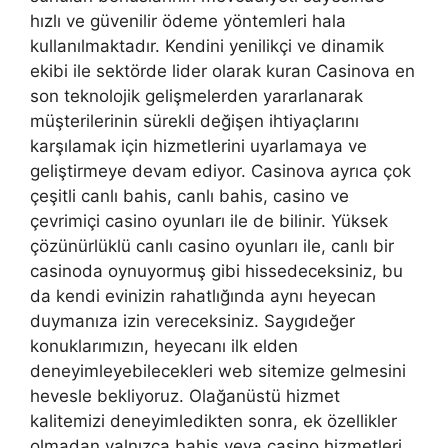
hızlı ve güvenilir ödeme yöntemleri hala
kullanılmaktadır. Kendini yenilikçi ve dinamik
ekibi ile sektörde lider olarak kuran Casinova en
son teknolojik gelişmelerden yararlanarak
müşterilerinin sürekli değişen ihtiyaçlarını
karşılamak için hizmetlerini uyarlamaya ve
geliştirmeye devam ediyor. Casinova ayrıca çok
çeşitli canlı bahis, canlı bahis, casino ve
çevrimiçi casino oyunları ile de bilinir. Yüksek
çözünürlüklü canlı casino oyunları ile, canlı bir
casinoda oynuyormuş gibi hissedeceksiniz, bu
da kendi evinizin rahatlığında aynı heyecan
duymanıza izin vereceksiniz. Saygıdeğer
konuklarımızın, heyecanı ilk elden
deneyimleyebilecekleri web sitemize gelmesini
hevesle bekliyoruz. Olağanüstü hizmet
kalitemizi deneyimledikten sonra, ek özellikler
olmadan yalnızca bahis veya casino hizmetleri