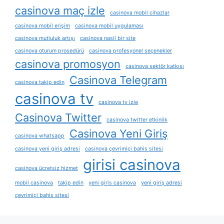
casinova maç izle
casinova mobil cihazlar
casinova mobil erişim
casinova mobil uygulaması
casinova mutluluk artışı
casinova nasil bir site
casinova oturum prosedürü
casinova profesyonel seçenekler
casinova promosyon
casinova sektör katkısı
Casinova Telegram
casinova takip edin
casinova tv
casinova tv izle
Casinova Twitter
casinova twitter etkinlik
Casinova Yeni Giriş
casinova whatsapp
casinova yeni giriş adresi
casinova çevrimiçi bahis sitesi
girisi casinova
casinova ücretsiz hizmet
mobil casinova
takip edin
yeni giris casinova
yeni giriş adresi
çevrimiçi bahis sitesi