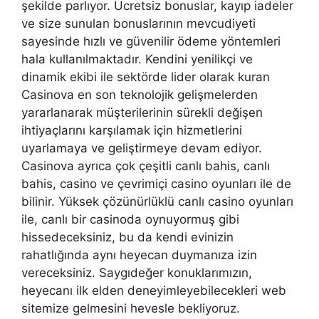
şekilde parlıyor. Ücretsiz bonuslar, kayıp iadeler
ve size sunulan bonuslarının mevcudiyeti
sayesinde hızlı ve güvenilir ödeme yöntemleri
hala kullanılmaktadır. Kendini yenilikçi ve
dinamik ekibi ile sektörde lider olarak kuran
Casinova en son teknolojik gelişmelerden
yararlanarak müşterilerinin sürekli değişen
ihtiyaçlarını karşılamak için hizmetlerini
uyarlamaya ve geliştirmeye devam ediyor.
Casinova ayrıca çok çeşitli canlı bahis, canlı
bahis, casino ve çevrimiçi casino oyunları ile de
bilinir. Yüksek çözünürlüklü canlı casino oyunları
ile, canlı bir casinoda oynuyormuş gibi
hissedeceksiniz, bu da kendi evinizin
rahatlığında aynı heyecan duymanıza izin
vereceksiniz. Saygıdeğer konuklarımızın,
heyecanı ilk elden deneyimleyebilecekleri web
sitemize gelmesini hevesle bekliyoruz.