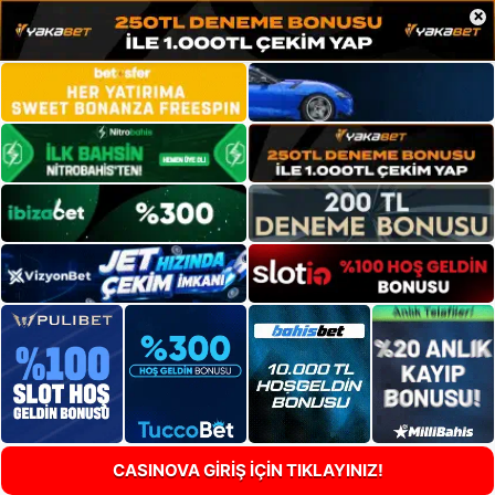
×
CASINOVA GİRİŞ İÇİN TIKLAYINIZ!