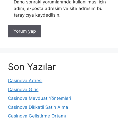
Daha sonraki yorumlarımda kullanılması için
adım, e-posta adresim ve site adresim bu
tarayıcıya kaydedilsin.
Son Yazılar
Casinova Adresi
Casinova Giriş
Casinova Mevduat Yöntemleri
Casinova Dikkatli Satın Alma
Casinova Geliştirme Ortamı