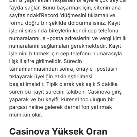
fayda sağlar. Bunu başarmak için, sitenin ana
sayfasındaki’Record ‘düğmesini tıklamalı ve
formu doğru bir şekilde doldurmalısınız. Kayıt
işlemi sırasında bireylerin kendi cep telefonu
numaralarını, e -posta adreslerini ve vergi kimlik
numaralarını sağlamaları gerekmektedir. Kayıt
işlemini bitirmek için cep telefonu numarasıyla
ilişkili şifre girilmelidir. Sürecin
tamamlanmasından sonra, onay e -postasını
tıklayarak üyeliğin etkinleştirilmesi
başlatılmalıdır. Tipik olarak yaklaşık 5 dakika
süren bu kayıt sürecini takiben, Casinova giriş
yaparak ve bu keyifli küresel topluluğun bir
parçası haline gelerek derhal fon yatırmak
mümkün olur.
Casinova Yüksek Oran