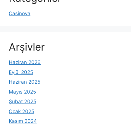
Casinova
Arşivler
Haziran 2026
Eylül 2025
Haziran 2025
Mayıs 2025
Şubat 2025
Ocak 2025
Kasım 2024