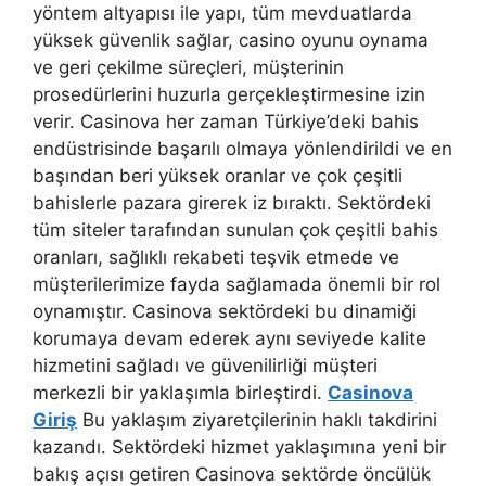
yöntem altyapısı ile yapı, tüm mevduatlarda
yüksek güvenlik sağlar, casino oyunu oynama
ve geri çekilme süreçleri, müşterinin
prosedürlerini huzurla gerçekleştirmesine izin
verir. Casinova her zaman Türkiye’deki bahis
endüstrisinde başarılı olmaya yönlendirildi ve en
başından beri yüksek oranlar ve çok çeşitli
bahislerle pazara girerek iz bıraktı. Sektördeki
tüm siteler tarafından sunulan çok çeşitli bahis
oranları, sağlıklı rekabeti teşvik etmede ve
müşterilerimize fayda sağlamada önemli bir rol
oynamıştır. Casinova sektördeki bu dinamiği
korumaya devam ederek aynı seviyede kalite
hizmetini sağladı ve güvenilirliği müşteri
merkezli bir yaklaşımla birleştirdi.
Casinova
Giriş
Bu yaklaşım ziyaretçilerinin haklı takdirini
kazandı. Sektördeki hizmet yaklaşımına yeni bir
bakış açısı getiren Casinova sektörde öncülük