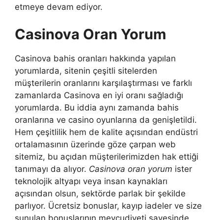
etmeye devam ediyor.
Casinova Oran Yorum
Casinova bahis oranları hakkında yapılan
yorumlarda, sitenin çeşitli sitelerden
müşterilerin oranlarını karşılaştırması ve farklı
zamanlarda Casinova en iyi oranı sağladığı
yorumlarda. Bu iddia aynı zamanda bahis
oranlarına ve casino oyunlarına da genişletildi.
Hem çeşitlilik hem de kalite açısından endüstri
ortalamasının üzerinde göze çarpan web
sitemiz, bu açıdan müşterilerimizden hak ettiği
tanımayı da alıyor.
Casinova oran yorum
ister
teknolojik altyapı veya insan kaynakları
açısından olsun, sektörde parlak bir şekilde
parlıyor. Ücretsiz bonuslar, kayıp iadeler ve size
sunulan bonuslarının mevcudiyeti sayesinde