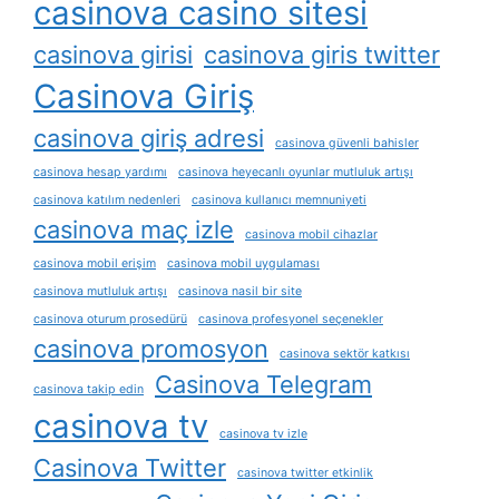
casinova casino sitesi
casinova girisi
casinova giris twitter
Casinova Giriş
casinova giriş adresi
casinova güvenli bahisler
casinova hesap yardımı
casinova heyecanlı oyunlar mutluluk artışı
casinova katılım nedenleri
casinova kullanıcı memnuniyeti
casinova maç izle
casinova mobil cihazlar
casinova mobil erişim
casinova mobil uygulaması
casinova mutluluk artışı
casinova nasil bir site
casinova oturum prosedürü
casinova profesyonel seçenekler
casinova promosyon
casinova sektör katkısı
Casinova Telegram
casinova takip edin
casinova tv
casinova tv izle
Casinova Twitter
casinova twitter etkinlik