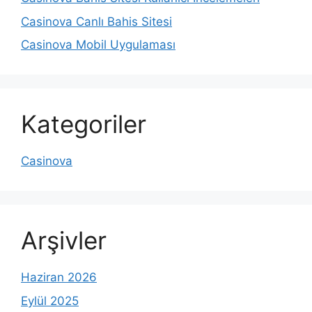
Casinova Canlı Bahis Sitesi
Casinova Mobil Uygulaması
Kategoriler
Casinova
Arşivler
Haziran 2026
Eylül 2025