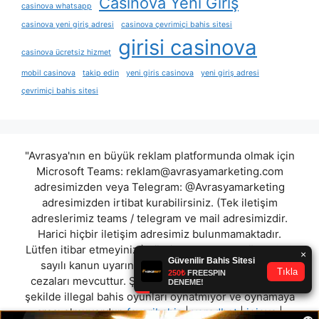
Casinova Yeni Giriş
casinova whatsapp
casinova yeni giriş adresi
casinova çevrimiçi bahis sitesi
girisi casinova
casinova ücretsiz hizmet
mobil casinova
takip edin
yeni giris casinova
yeni giriş adresi
çevrimiçi bahis sitesi
"Avrasya'nın en büyük reklam platformunda olmak için
Microsoft Teams:
reklam@avrasyamarketing.com
adresimizden veya Telegram: @Avrasyamarketing
adresimizden irtibat kurabilirsiniz. (Tek iletişim
adreslerimiz teams / telegram ve mail adresimizdir.
Harici hiçbir iletişim adresimiz bulunmamaktadır.
Lütfen itibar etmeyiniz.) Türkiye yasalarına göre 7258
sayılı kanun uyarınca yasa dışı bahis oynamanın
cezaları mevcuttur. Şu an bulunduğunuz site hiç bir
şekilde illegal bahis oyunları oynatmıyor ve oynamaya
aracı olmuyordur.
favoribahis
|
voredbet
|
jojova
|