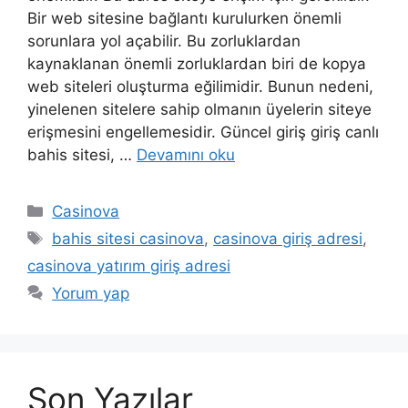
Bir web sitesine bağlantı kurulurken önemli
sorunlara yol açabilir. Bu zorluklardan
kaynaklanan önemli zorluklardan biri de kopya
web siteleri oluşturma eğilimidir. Bunun nedeni,
yinelenen sitelere sahip olmanın üyelerin siteye
erişmesini engellemesidir. Güncel giriş giriş canlı
bahis sitesi, …
Devamını oku
Kategoriler
Casinova
Etiketler
bahis sitesi casinova
,
casinova giriş adresi
,
casinova yatırım giriş adresi
Yorum yap
Son Yazılar