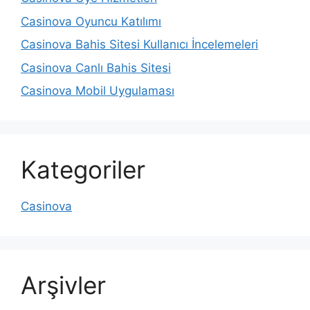
Casinova Oyuncu Katılımı
Casinova Bahis Sitesi Kullanıcı İncelemeleri
Casinova Canlı Bahis Sitesi
Casinova Mobil Uygulaması
Kategoriler
Casinova
Arşivler