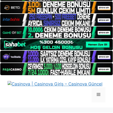
İçeriğe
atla
Menü