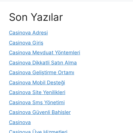
Son Yazılar
Casinova Adresi
Casinova Giriş
Casinova Mevduat Yöntemleri
Casinova Dikkatli Satın Alma
Casinova Geliştirme Ortamı
Casinova Mobil Desteği
Casinova Site Yenilikleri
Casinova Sms Yönetimi
Casinova Güvenli Bahisler
Casinova
Casinova Üye Hizmetleri