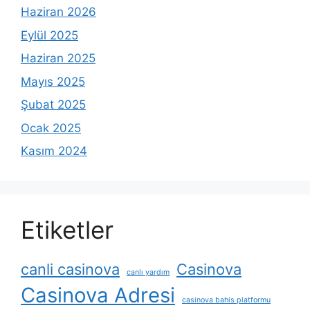
Haziran 2026
Eylül 2025
Haziran 2025
Mayıs 2025
Şubat 2025
Ocak 2025
Kasım 2024
Etiketler
canli casinova
Casinova
canlı yardım
Casinova Adresi
casinova bahis platformu