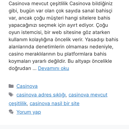
Casinova mevcut çeşitlilik Casinova bildiğiniz
gibi, bugün var olan çok sayıda sanal bahisçi
var, ancak çoğu müşteri hangi sitelere bahis
yapacağınızı seçmek için ayırt ediyor. Çoğu
oyun istemcisi, bir web sitesine göz atarken
kullanım kolaylığına öncelik verir. Yasadışı bahis
alanlarında denetimlerin olmaması nedeniyle,
casino meraklılarının bu platformlara bahis
koymaları yararlı değildir. Bu altyapı öncelikle
doğrudan …
Devamını oku
Kategoriler
Casinova
Etiketler
casinova adres sıklığı
,
casinova mevcut
çeşitlilik
,
casinova nasil bir site
Yorum yap