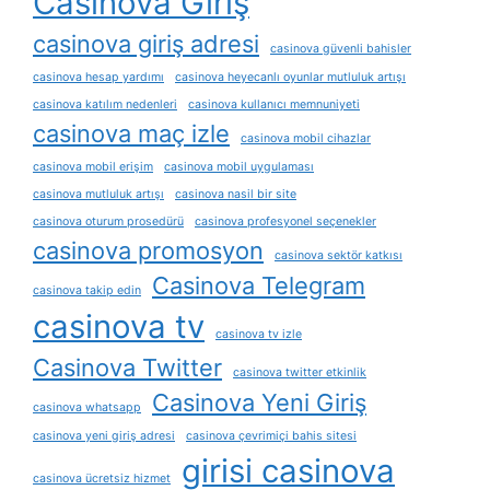
Casinova Giriş
casinova giriş adresi
casinova güvenli bahisler
casinova hesap yardımı
casinova heyecanlı oyunlar mutluluk artışı
casinova katılım nedenleri
casinova kullanıcı memnuniyeti
casinova maç izle
casinova mobil cihazlar
casinova mobil erişim
casinova mobil uygulaması
casinova mutluluk artışı
casinova nasil bir site
casinova oturum prosedürü
casinova profesyonel seçenekler
casinova promosyon
casinova sektör katkısı
Casinova Telegram
casinova takip edin
casinova tv
casinova tv izle
Casinova Twitter
casinova twitter etkinlik
Casinova Yeni Giriş
casinova whatsapp
casinova yeni giriş adresi
casinova çevrimiçi bahis sitesi
girisi casinova
casinova ücretsiz hizmet