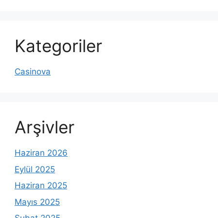
Kategoriler
Casinova
Arşivler
Haziran 2026
Eylül 2025
Haziran 2025
Mayıs 2025